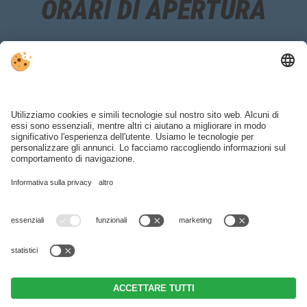
ORARI DI APERTURA
Ufficio scuola di sci:
Lun‑dom 08:30 ‑ 18:00
Noleggio sci e deposito:
Lun‑dom 08:30 ‑ 18:00
METEO
BROCHURE
COMPRENSORIO
Part. IVA IT00371290214 .
Note legali
.
Direttiva privacy
.
Impostazioni
cookie individuali
.
© Webdesign by